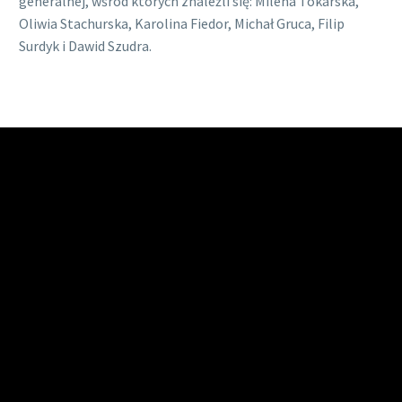
generalnej, wśród których znaleźli się: Milena Tokarska,
Oliwia Stachurska, Karolina Fiedor, Michał Gruca, Filip
Surdyk i Dawid Szudra.