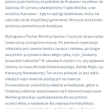
potem pojechaliśmy na południe do Krakowa i na północ do
Gdańska. W czerwcu odwiedziliśmy Trąbki Wielkie, a we
wrześniu Katowice – były to wyścigi dodatkowe, które nie
zaliczały się do klasyfikacji generalnej. Wreszcie pod koniec
września zawitaliśmy do Kwidzyna.
Wyścigowi o Puchar Ministra Sportu i Turystyki od początku
towarzyszą szczególne emocje. Po pierwsze rywalizacja
młodzieży jest zawsze bardzo zacięta i ciekawa, po drugie
wszystkim przyświeca idea całego cyklu, czyli „Szukamy
kolarskich talentów”. W zawodach chodzi o to, aby wyławiać
talenty na miarę Michała Kwiatkowskiego, Rafała Majki, czy
Katarzyny Niewiadomej. Ten sezon pokazał, że jest wielu
młodych ludzi świetnie jeżdżących na rowerze.
Potwierdzenie znaleźliśmy właśnie w Kwidzynie, gdzie w
finałowej odsłonie rywalizowano na 9-kilometrowej trasie.
Wielkie gratulacje i podziękowania dla wszystkich
uczestników, a największe dla zwycięzców klasyfikacji