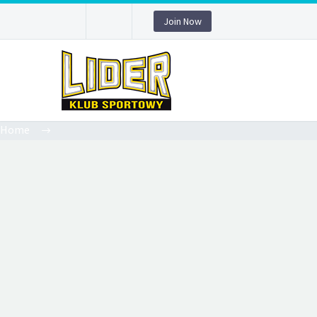
Join Now
Home