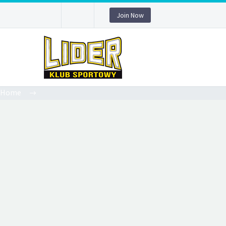
Join Now
Home