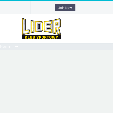
Join Now
Home