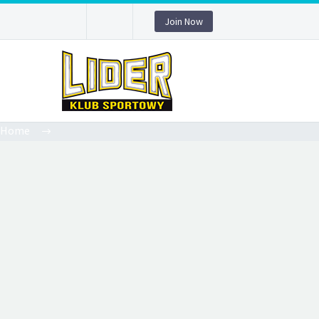
Join Now
Home