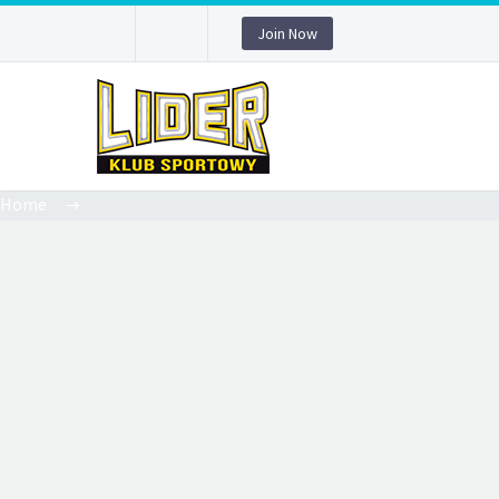
Join Now
Home