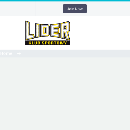
Join Now
Home