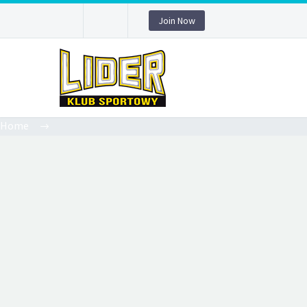
Join Now
Home