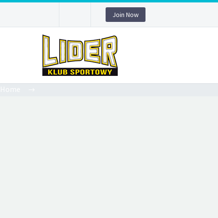
Join Now
Home