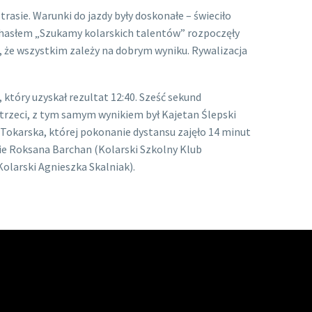
rasie. Warunki do jazdy były doskonałe – świeciło
od hasłem „Szukamy kolarskich talentów” rozpoczęły
o, że wszystkim zależy na dobrym wyniku. Rywalizacja
który uzyskał rezultat 12:40. Sześć sekund
trzeci, z tym samym wynikiem był Kajetan Ślepski
okarska, której pokonanie dystansu zajęło 14 minut
ie Roksana Barchan (Kolarski Szkolny Klub
Kolarski Agnieszka Skalniak).