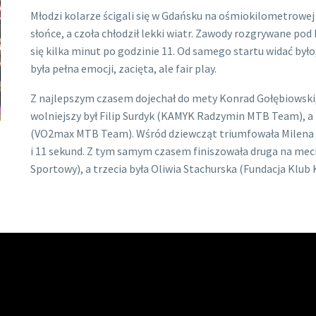
Młodzi kolarze ścigali się w Gdańsku na ośmiokilometrowej t
słońce, a czoła chłodził lekki wiatr. Zawody rozgrywane p
się kilka minut po godzinie 11. Od samego startu widać był
była pełna emocji, zacięta, ale fair play.
Z najlepszym czasem dojechał do mety Konrad Gołębiowski, 
wolniejszy był Filip Surdyk (KAMYK Radzymin MTB Team), a 
(VO2max MTB Team). Wśród dziewcząt triumfowała Milena T
i 11 sekund. Z tym samym czasem finiszowała druga na mec
Sportowy), a trzecia była Oliwia Stachurska (Fundacja Klub 