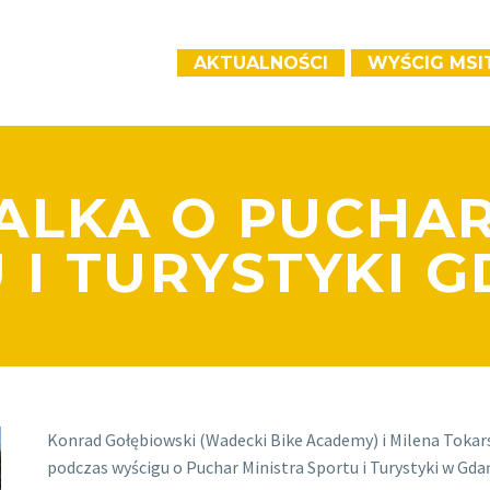
AKTUALNOŚCI
WYŚCIG MSI
ALKA O PUCHAR
 I TURYSTYKI 
Konrad Gołębiowski (Wadecki Bike Academy) i Milena Tokars
podczas wyścigu o Puchar Ministra Sportu i Turystyki w Gda