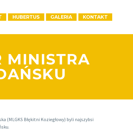
T
HUBERTUS
GALERIA
KONTAKT
 MINISTRA
GDAŃSKU
ka (MLGKS Błękitni Koziegłowy) byli najszybsi
ńsku.