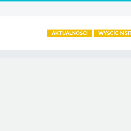
AKTUALNOŚCI
WYŚCIG MSI