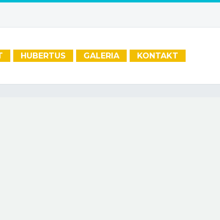
T
HUBERTUS
GALERIA
KONTAKT