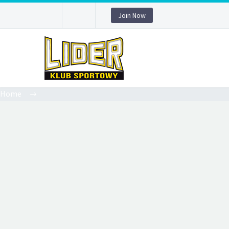
Join Now
Home