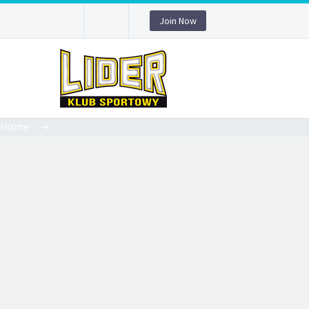
Join Now
Home