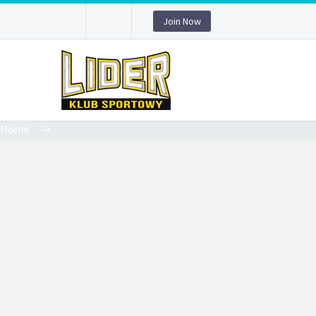
Join Now
Home