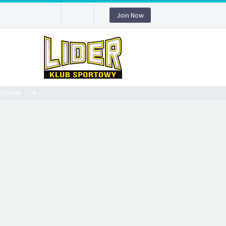
Join Now
Home