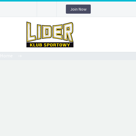
Join Now
Home