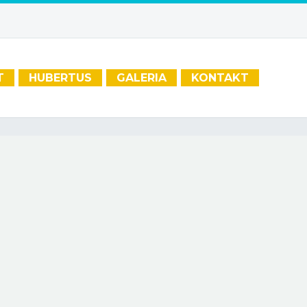
T
HUBERTUS
GALERIA
KONTAKT