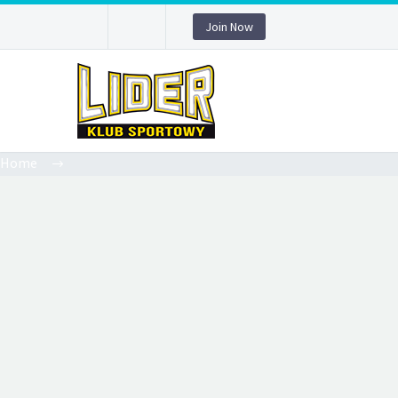
Join Now
Home