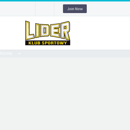
Join Now
Home