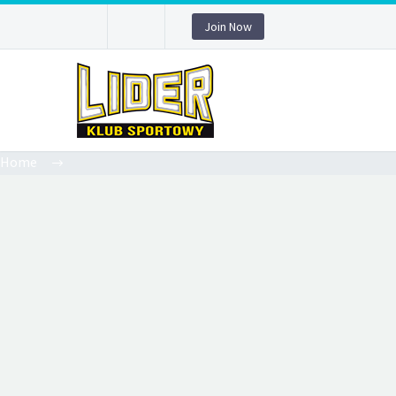
Join Now
Home