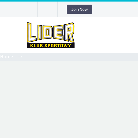
Join Now
Home